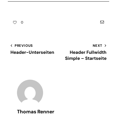
E-
0
mail
Beitragsnavigation
PREVIOUS
NEXT
Header-Unterseiten
Header Fullwidth
Simple – Startseite
Thomas Renner