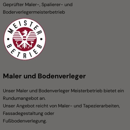
Geprüfter Maler-, Spalierer- und
Boderverlegermeisterbetrieb
Maler und Bodenverleger
Unser Maler und Bodenverleger Meisterbetrieb bietet ein
Rundumangebot an.
Unser Angebot reicht von Maler- und Tapezierarbeiten,
Fassadegestaltung oder
Fußbodenverlegung.