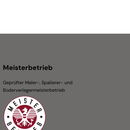
Meisterbetrieb
Geprüfter Maler-, Spalierer- und
Boderverlegermeisterbetrieb