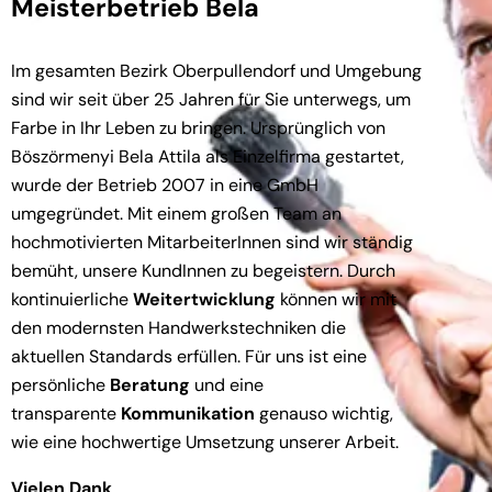
Meisterbetrieb Bela
Im gesamten Bezirk Oberpullendorf und Umgebung
sind wir seit über 25 Jahren für Sie unterwegs, um
Farbe in Ihr Leben zu bringen. Ursprünglich von
Böszörmenyi Bela Attila als Einzelfirma gestartet,
wurde der Betrieb 2007 in eine GmbH
umgegründet. Mit einem großen Team an
hochmotivierten MitarbeiterInnen sind wir ständig
bemüht, unsere KundInnen zu begeistern. Durch
kontinuierliche
Weitertwicklung
können wir mit
den modernsten Handwerkstechniken die
aktuellen Standards erfüllen. Für uns ist eine
persönliche
Beratung
und eine
transparente
Kommunikation
genauso wichtig,
wie eine hochwertige Umsetzung unserer Arbeit.
Vielen Dank